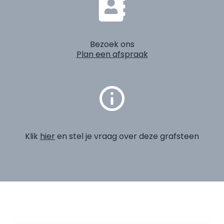
Bezoek ons
Plan een afspraak
Klik
hier
en stel je vraag over deze grafsteen