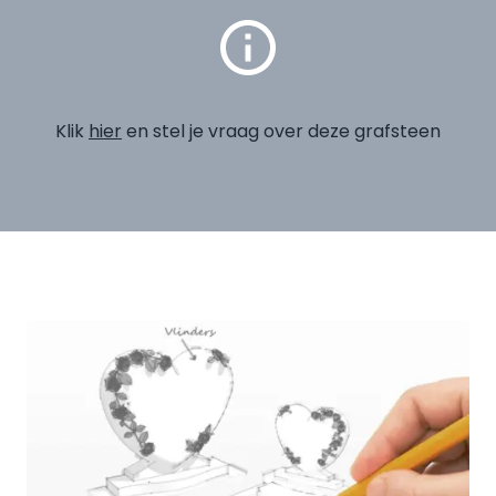
Klik
hier
en stel je vraag over deze grafsteen