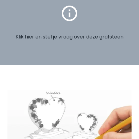
Klik
hier
en stel je vraag over deze grafsteen