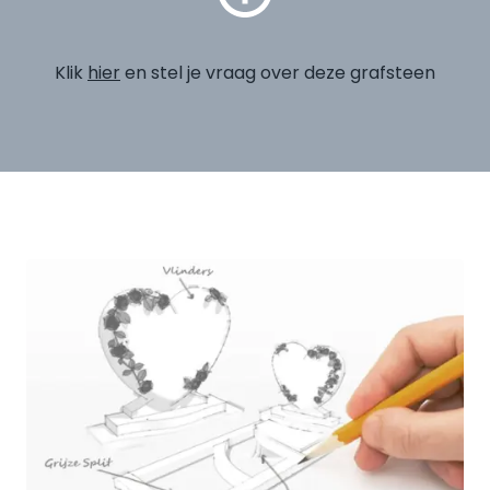
Klik
hier
en stel je vraag over deze grafsteen