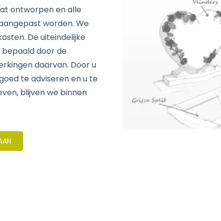
at ontworpen en alle
 aangepast worden. We
sten. De uiteindelijke
t bepaald door de
erkingen daarvan. Door u
 goed te adviseren en u te
even, blijven we binnen
 AAN