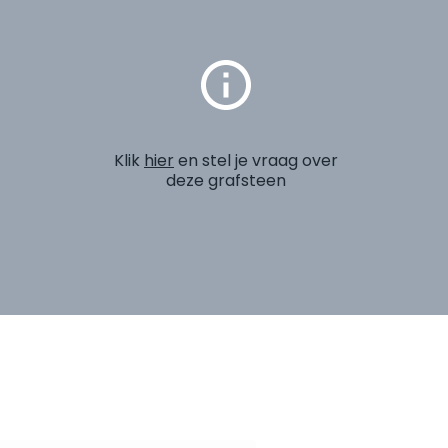
Klik
hier
en stel je vraag over
deze grafsteen