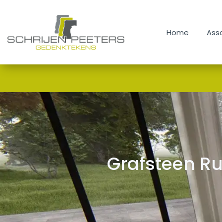
Home
Home
Ass
Assortiment
Renovatie & Reparatie
Contact en Route
Blog
Grafsteen R