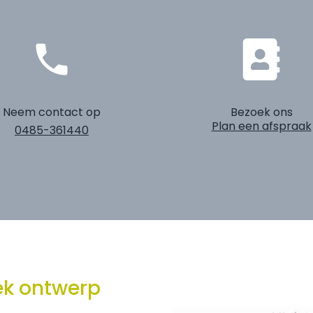
Neem contact op
Bezoek ons
Plan een afspraak
0485-361440
iek ontwerp