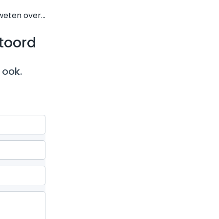
 weten over…
toord
 ook.