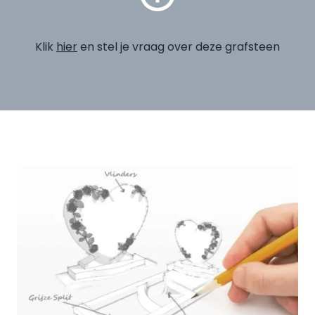
Klik
hier
en stel je vraag over deze grafsteen