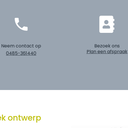
Neem contact op
Bezoek ons
Plan een afspraak
0485-361440
iek ontwerp