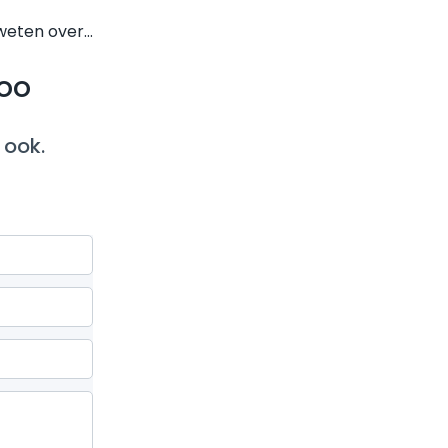
 weten over…
loo
 ook.