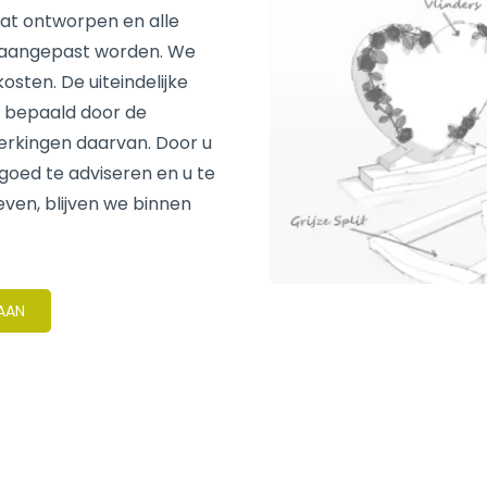
at ontworpen en alle
 aangepast worden. We
sten. De uiteindelijke
t bepaald door de
erkingen daarvan. Door u
 goed te adviseren en u te
even, blijven we binnen
 AAN