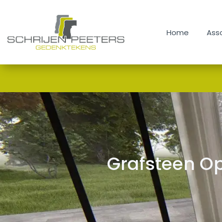
Home
Home
Ass
Assortiment
Renovatie & Reparatie
Contact en Route
Blog
Grafsteen O