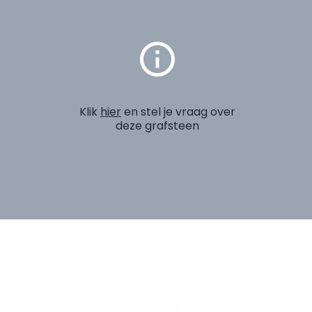
Klik
hier
en stel je vraag over
deze grafsteen