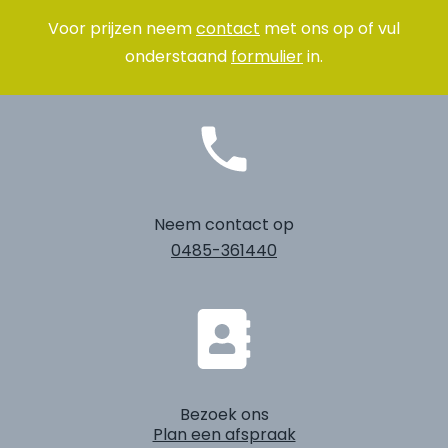
Voor prijzen neem
contact
met ons op of vul
onderstaand
formulier
in.
Neem contact op
0485-361440
Bezoek ons
Plan een afspraak