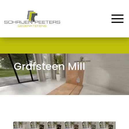
Home
Assortiment
Renovatie & Reparatie
Contact en Route
Grafsteen Mill
Blog