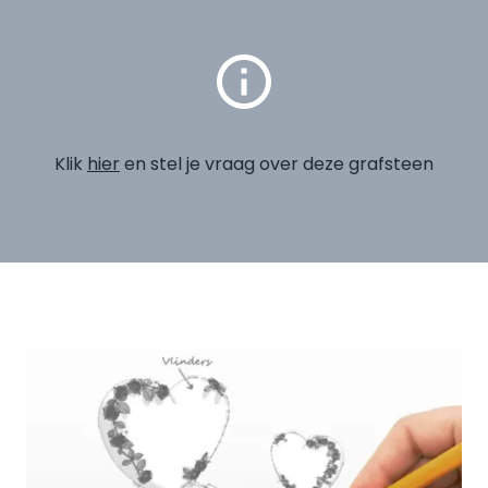
Klik
hier
en stel je vraag over deze grafsteen