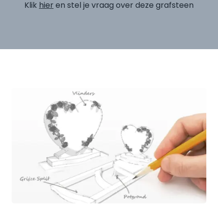
Klik
hier
en stel je vraag over deze grafsteen