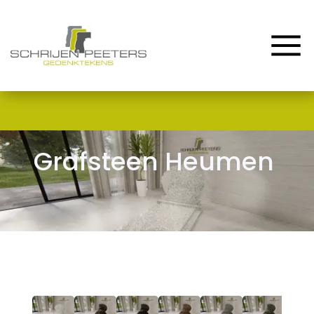
Home
Assortiment
Renovatie & Reparatie
Contact en Route
Grafsteen Heumen
Blog