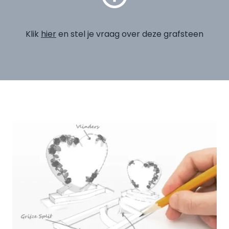
Klik
hier
en stel je vraag over deze grafsteen