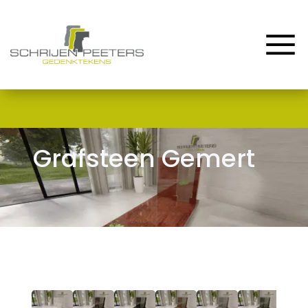
Home
Assortiment
Renovatie & Reparatie
Contact en Route
Grafsteen Gemert
Blog