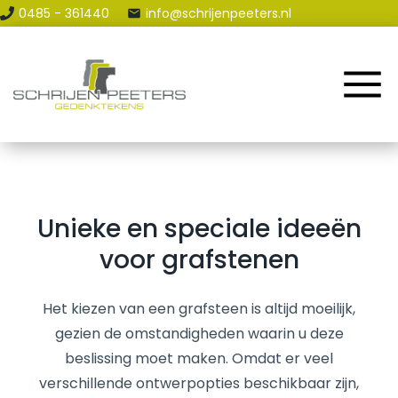
0485 - 361440
info@schrijenpeeters.nl
Home
Assortiment
Renovatie & Reparatie
Contact en Route
Unieke en speciale ideeën
Blog
voor grafstenen
Het kiezen van een grafsteen is altijd moeilijk,
gezien de omstandigheden waarin u deze
beslissing moet maken. Omdat er veel
verschillende ontwerpopties beschikbaar zijn,