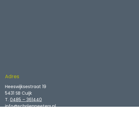
Adres
Heeswijksestraat 19
5431 SB Cuijk
T.
0485 – 361440
info@schrijenpeeters.nl