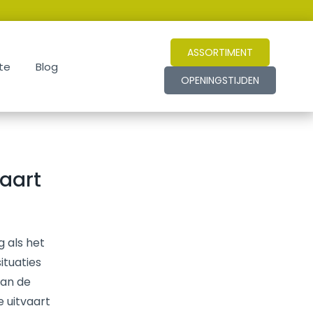
ASSORTIMENT
te
Blog
OPENINGSTIJDEN
vaart
g als het
ituaties
van de
 uitvaart