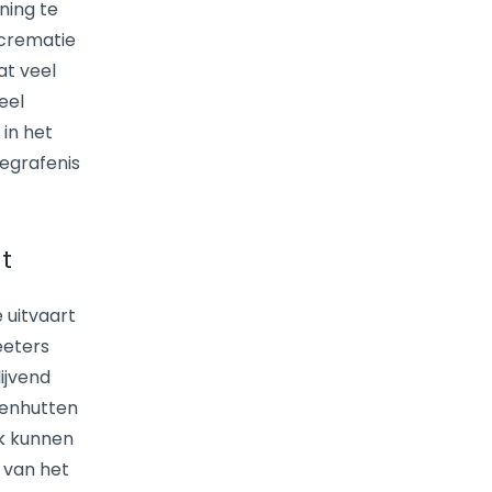
ning te
 crematie
at veel
eel
 in het
egrafenis
t
 uitvaart
eeters
ijvend
venhutten
jk kunnen
 van het