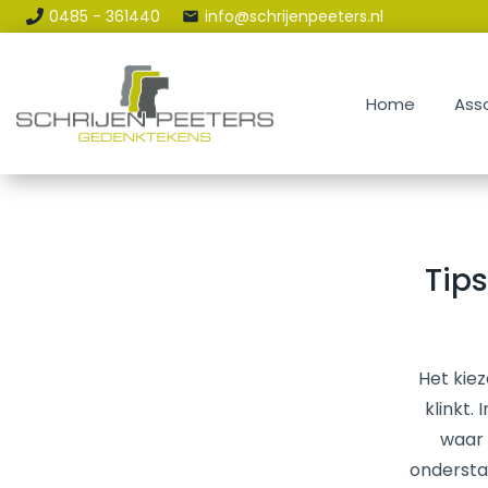
0485 - 361440
info@schrijenpeeters.nl
Home
Assortiment
Home
Ass
Renovatie & Reparatie
Contact en Route
Tips
Blog
Het kiez
klinkt.
waar 
ondersta