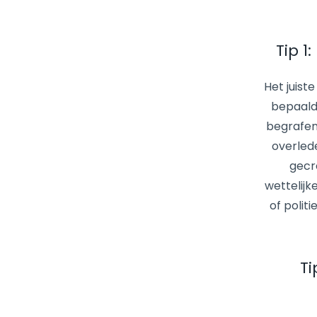
Tip 1
Het juist
bepaald
begrafen
overled
gecr
wettelijk
of polit
Ti