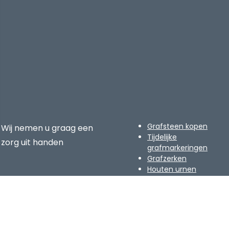
Grafsteen kopen
Wij nemen u graag een
Tijdelijke
zorg uit handen
grafmarkeringen
Grafzerken
Houten urnen
Assieraden
Graflantaarns