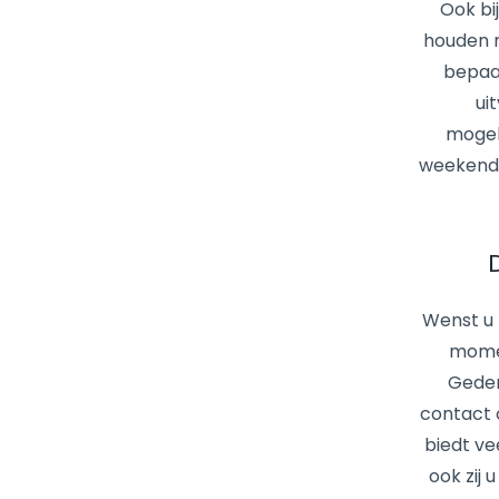
Ook bi
houden m
bepaal
ui
mogeli
weekend 
Wenst u 
momen
Geden
contact 
biedt ve
ook zij