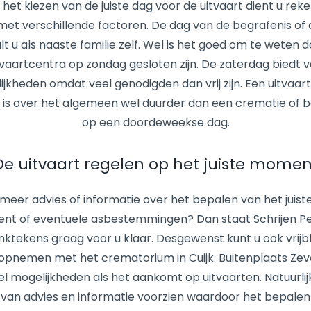
j het kiezen van de juiste dag voor de uitvaart dient u reke
et verschillende factoren. De dag van de begrafenis of
t u als naaste familie zelf. Wel is het goed om te weten d
tvaartcentra op zondag gesloten zijn. De zaterdag biedt v
jkheden omdat veel genodigden dan vrij zijn. Een uitvaart
is over het algemeen wel duurder dan een crematie of b
op een doordeweekse dag.
De uitvaart regelen op het juiste momen
meer advies of informatie over het bepalen van het juiste
t of eventuele asbestemmingen? Dan staat Schrijen P
ktekens graag voor u klaar. Desgewenst kunt u ook vrijbl
opnemen met het crematorium in Cuijk. Buitenplaats Ze
el mogelijkheden als het aankomt op uitvaarten. Natuurli
 u van advies en informatie voorzien waardoor het bepalen