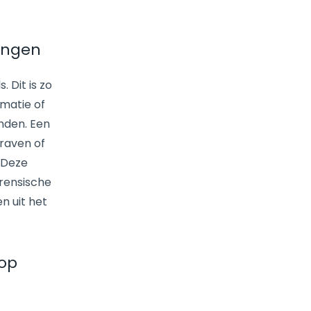
lingen
 Dit is zo
matie of
nden. Een
raven of
 Deze
orensische
n uit het
 op