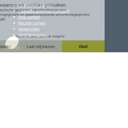
Grafsteen kopen
Tijdelijke grafmarkeringen
Grafzerken
Houten urnen
Assieraden
Graflantaarns
Adres
Heeswijksestraat 19
5431 SB Cuijk
T.
0485 – 361440
info@schrijenpeeters.nl
Privacy policy | Website door
CornReclame
©Schrijen Peeters Gedenktekens