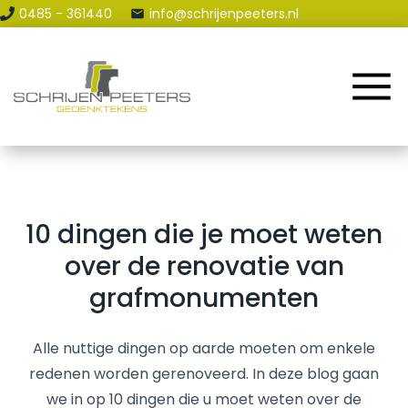
0485 - 361440
info@schrijenpeeters.nl
Home
Assortiment
Renovatie & Reparatie
Contact en Route
10 dingen die je moet weten
Blog
over de renovatie van
grafmonumenten
Alle nuttige dingen op aarde moeten om enkele
redenen worden gerenoveerd. In deze blog gaan
we in op 10 dingen die u moet weten over de