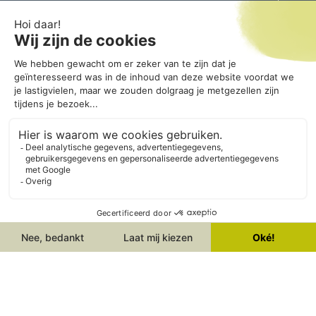
Grafsteen kopen
Tijdelijke grafmarkeringen
Grafzerken
Houten urnen
Assieraden
Graflantaarns
Adres
Heeswijksestraat 19
5431 SB Cuijk
T.
0485 – 361440
info@schrijenpeeters.nl