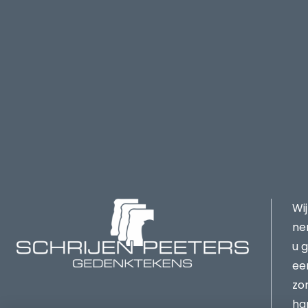
Wij
ne
u 
ee
zor
ha