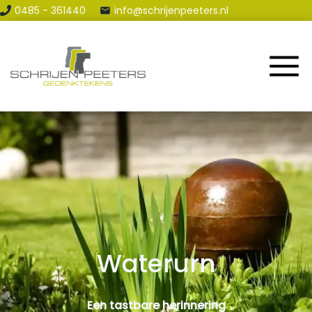
0485 - 361440
info@schrijenpeeters.nl
Home
Assortiment
Renovatie & Reparatie
Contact en Route
Blog
Waterurn
Een tastbare herinnering