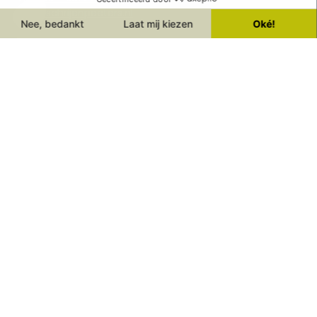
info@schrijenpeeters.nl
Privacy policy | Website door
CornReclame
©Schrijen Peeters Gedenktekens