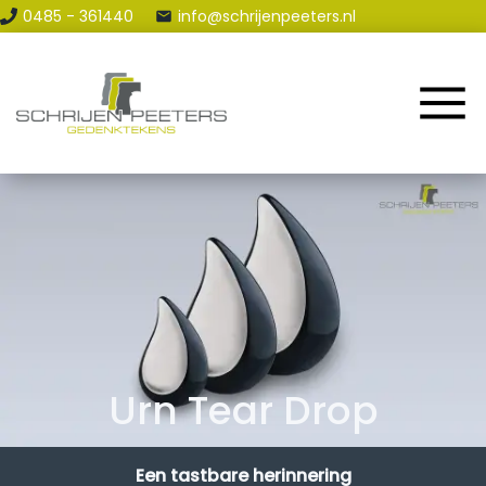
0485 - 361440
info@schrijenpeeters.nl
Home
Assortiment
Renovatie & Reparatie
Contact en Route
Blog
Urn Tear Drop
Een tastbare herinnering