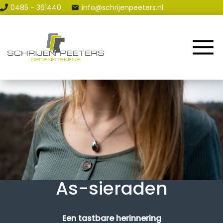
0485 - 361440
info@schrijenpeeters.nl
Home
Assortiment
Renovatie & Reparatie
Contact en Route
Blog
As-sieraden
Een tastbare herinnering