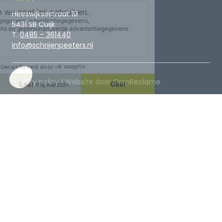
Heeswijksestraat 19
5431 SB Cuijk
T.
0485 – 361440
info@schrijenpeeters.nl
Privacy policy | Website door
CornReclame
©Schrijen Peeters Gedenktekens