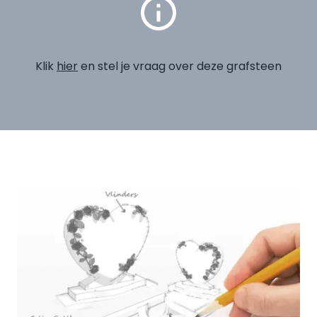
Klik
hier
en stel je vraag over deze grafsteen